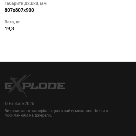
Габарити ДхШхВ, мм
807x807x900
Вага, кг
19,3
© Explode 2026
Використання матеріалів цього сайту можливе тільки з
посиланням на джерело.