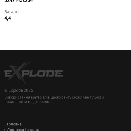
324х143х204
Вага, кг
4,4
© Explode 2026
Використання матеріалів цього сайту можливе тільки з
посиланням на джерело.
Головна
Доставка і оплата