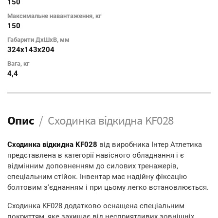
150
Максимальне навантаження, кг
150
Габарити ДхШхВ, мм
324х143х204
Вага, кг
4,4
Опис
Сходинка відкидна KF028
Сходинка відкидна KF028
від виробника Інтер Атлетика
представлена в категорії навісного обладнання і є
відмінним доповненням до силових тренажерів,
спеціальним стійок. Інвентар має надійну фіксацію
болтовим з'єднанням і при цьому легко встановлюється.
Сходинка KF028 додатково оснащена спеціальним
покриттям, яке захищає від несприятливих зовнішніх