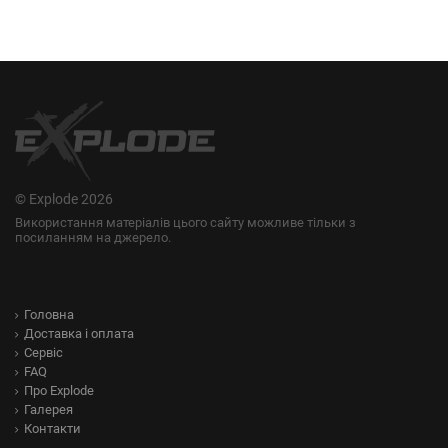
© Explode 2026
Використання матеріалів цього сайту можливе тільки з
посиланням на джерело.
Головна
Доставка і оплата
Сервіс
FAQ
Про Explode
Галерея
Контакти