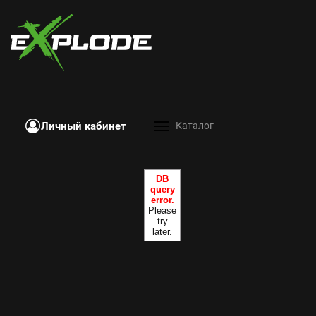
Личный кабинет
Каталог
DB
query
error.
Please
try
later.