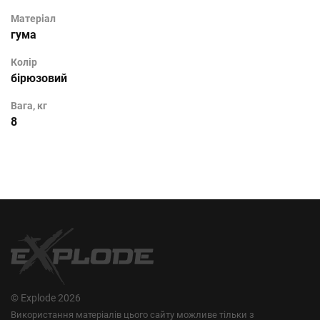
Матеріал
гума
Колір
бірюзовий
Вага, кг
8
© Explode 2026
Використання матеріалів цього сайту можливе тільки з