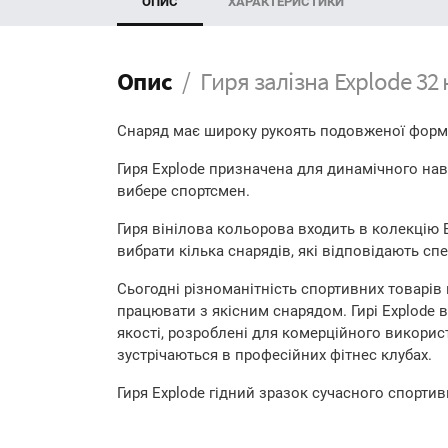
ОПИС
ХАРАКТЕРИСТИКИ
Опис
Гиря залізна Explode 32 
Снаряд має широку рукоять подовженої форми
Гиря Explode призначена для динамічного нав
вибере спортсмен.
Гиря вінілова кольорова входить в колекцію E
вибрати кілька снарядів, які відповідають сп
Сьогодні різноманітність спортивних товарів
працювати з якісним снарядом. Гирі Explode в
якості, розроблені для комерційного використ
зустрічаються в професійних фітнес клубах.
Гиря Explode гідний зразок сучасного спортив