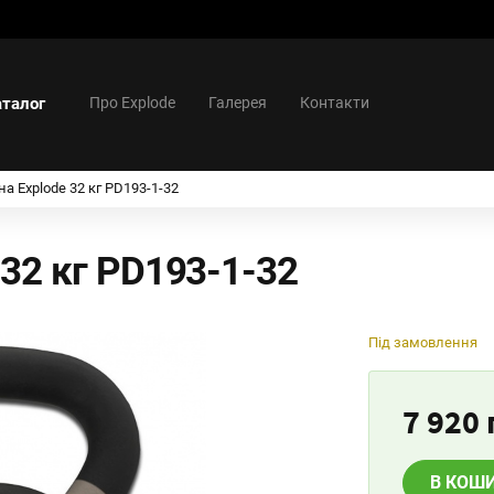
аталог
Про Explode
Галерея
Контакти
на Explode 32 кг PD193-1-32
 32 кг PD193-1-32
Під замовлення
7 920 
В КОШ