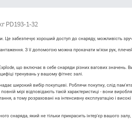
кг PD193-1-32
. Це забезпечує хороший доступ до снаряду, можливість зруч
антаження. З її допомогою можна прокачати м'язи рук, плечей
xplode, що включає в себе снаряди різних вагових значень. В
ецифіці тренувань у вашому фітнес залі.
 надає широкий вибір покупцеві. Роблячи покупку, слід пам'я
 повній мірі відповідають такій характеристиці - вони виробл
ання, а тому розраховані на інтенсивну експлуатацію і висок
ного снаряда, який не тільки прикрасить інтер'єр вашого залу