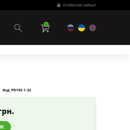
Особистий кабінет
0
Код: PD193-1-32
грн.
ИК