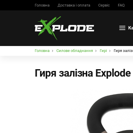
Головна
Доставка і оплата
Сервіс
FAQ
К
Головна
Силове обладнання
Гирі
Гиря заліз
Гиря залізна Explode