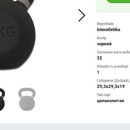
Виробник
Interatletika
Колір
чорний
Загальна вага набо
32
Кількість в наборі
1
Габарити (ДхШхВ)
29,3х29,3х19
Тип гирі
цельнолитая