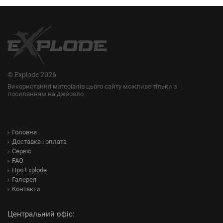
© Explode 2026
Використання матеріалів цього сайту можливе тільки з
посиланням на джерело.
Головна
Доставка і оплата
Сервіс
FAQ
Про Explode
Галерея
Контакти
Центральний офіс: