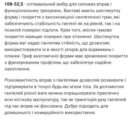
108-52,5
- оптимальний вибір для силових вправ і
функціональних тренувань. Вантажі мають шестикутну
форму і покриття з високоміцної синтетичної гуми, які
забезпечують стабільність гантелі як на рівній, так і на
похилій поверхні підлоги. Крім того, якісне гумове
покриття захищає поверхні при зіткненні. Шестикутна
форма ваг надає гантелям стійкість, що дозволяє
використовувати їх в якості упорів для віджимань і
планки. Гриф анатомічної форми має хромоване покриття
з фрезерованим профілем, що забезпечує надійне
захоплення.
Різноманітність вправ з гантелями дозволяє розвивати і
підтримувати в тонусі будь-які м'язи тіла. За допомогою
гантелей різної ваги можна опрацьовувати практично
всю кісткову мускулатуру, так як траєкторія руху гантелей
під час вправ не фіксована. Добре підходить для
домашнього і комерційного використання.