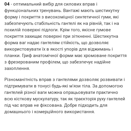
04
- оптимальний вибір для силових вправ і
функціональних тренувань. Вантажі мають шестикутну
форму і покриття з високоміцної синтетичної гуми, які
забезпечують стабільність гантелі як на рівній, так і на
похилій поверхні підлоги. Крім того, якісне гумове
покриття захищає поверхні при зіткненні. Шестикутна
форма ваг надає гантелям стійкість, що дозволяє
використовувати їх в якості упорів для віджимань і
планки. Гриф анатомічної форми має хромоване покриття
з фрезерованим профілем, що забезпечує надійне
захоплення.
Різноманітність вправ з гантелями дозволяє розвивати і
підтримувати в тонусі будь-які м'язи тіла. За допомогою
гантелей різної ваги можна опрацьовувати практично
всю кісткову мускулатуру, так як траєкторія руху гантелей
під час вправ не фіксована. Добре підходить для
домашнього і комерційного використання.