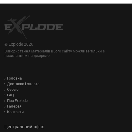
© Explode 2026
Використання матеріалів цього сайту можливе тільки з
посиланням на джерело.
Головна
Доставка і оплата
Сервіс
FAQ
Про Explode
Галерея
Контакти
Центральний офіс: