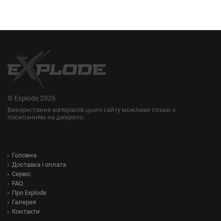
© Explode 2026
Використання матеріалів цього сайту можливе тільки з
посиланням на джерело.
Головна
Доставка і оплата
Сервіс
FAQ
Про Explode
Галерея
Контакти