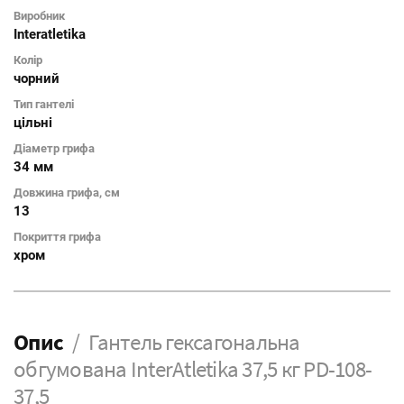
Виробник
Interatletika
Колір
чорний
Тип гантелі
цільні
Діаметр грифа
34 мм
Довжина грифа, см
13
Покриття грифа
хром
Опис
Гантель гексагональна
обгумована InterAtletika 37,5 кг PD-108-
37,5