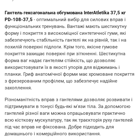
Гантель гексагональна обгумована InterAtletika 37,5 кг
PD-108-37,5
- оптимальний вибір для силових вправ і
функціональних тренувань. Вантажі мають шестикутну
форму і покриття з високоміцної синтетичної гуми, які
забезпечують стабільність гантелі як на рівній, так і на
похилій поверхні підлоги. Крім того, якісне гумове
покриття захищає поверхні при зіткненні. Шестикутна
форма ваг надає гантелям стійкість, що дозволяє
використовувати їх в якості упорів для віджимань і
планки. Гриф анатомічної форми має хромоване покриття
з фрезерованим профілем, що забезпечує надійне
захоплення.
Різноманітність вправ з гантелями дозволяє розвивати і
підтримувати в тонусі будь-які м'язи тіла. За допомогою
гантелей різної ваги можна опрацьовувати практично
всю кісткову мускулатуру, так як траєкторія руху гантелей
під час вправ не фіксована. Добре підходить для
домашнього і комерційного використання.